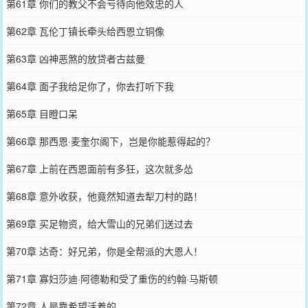
第61章 你们的教父不会亏待向他效忠的人
第62章 瓦伦丁镇长牵头给西恩立铜像
第63章 凶神恶煞的放贷者古兹曼
第64章 面子我给足你了，你去打听下我
第65章 目瞪口呆
第66章 那西恩·麦奎尔阁下，岂是你能惹得起的？
第67章 上前在西恩面前有多狂，这次就多怂
第68章 意外收获，他竟然知道去犁刀村的路！
第69章 买足物资，给大雪山的兄弟们送过去
第70章 达奇：好兄弟，你是全帮派的大恩人！
第71章 寡妇莎迪·阿德勒和受了重伤的约翰·马斯顿
第72章 人是靠希望活着的