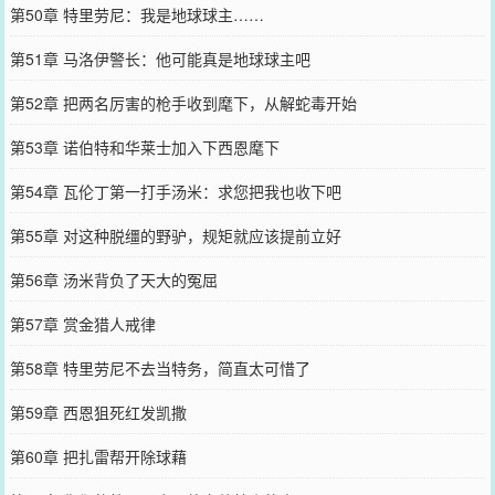
第50章 特里劳尼：我是地球球主……
第51章 马洛伊警长：他可能真是地球球主吧
第52章 把两名厉害的枪手收到麾下，从解蛇毒开始
第53章 诺伯特和华莱士加入下西恩麾下
第54章 瓦伦丁第一打手汤米：求您把我也收下吧
第55章 对这种脱缰的野驴，规矩就应该提前立好
第56章 汤米背负了天大的冤屈
第57章 赏金猎人戒律
第58章 特里劳尼不去当特务，简直太可惜了
第59章 西恩狙死红发凯撒
第60章 把扎雷帮开除球藉