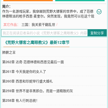
简介：
作为一名游戏玩家，我穿越到荒野大镖客的世界中，成了范德
林德帮派的枪手西恩·麦奎尔。突然发现，我竟然可以在这个现
实世界中，使用一个作弊码！就是增加500美元那个！虽然每天只能
其它作品：
三国：我关索干翻乱世
/
用一次，那也足够我过上神仙般的日子了！还有，我竟然可以在战斗
中开启死神之眼！这也太爽了吧！一年后……亚瑟：“参见教父！”约
复制分享
翰：“参见教父！”查尔斯：“参见教父！”
您要是觉得《
荒野大镖客之鹰眼教父
》还不错的话请不要忘记向您QQ
《荒野大镖客之鹰眼教父》最新12章节
群和微博微信里的朋友推荐哦！
肺腑之言
第262章 达奇·范德林德和西恩见最后一面
第261章 今天我是你的女人了
第260章 西恩和珍妮举行盛大婚礼
第259章 世界不是非黑即白，而是一道精致的灰
第258章 有人行刺总统！