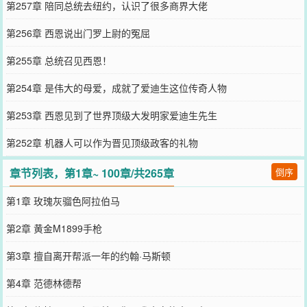
第257章 陪同总统去纽约，认识了很多商界大佬
第256章 西恩说出门罗上尉的冤屈‌
第255章 总统召见西恩！
第254章 是伟大的母爱，成就了爱迪生这位传奇人物
第253章 西恩见到了世界顶级大发明家爱迪生先生
第252章 机器人可以作为晋见顶级政客的礼物
章节列表，第1章~ 100章/共265章
倒序
第1章 玫瑰灰骝色阿拉伯马
第2章 黄金M1899手枪
第3章 擅自离开帮派一年的约翰·马斯顿
第4章 范德林德帮