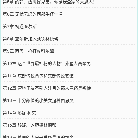
第5章 约翰：西恩好兄弟，你是我全家的大恩人！
第6章 无忧无虑的西部牛仔生活
第7章 初遇查尔斯
第8章 查尔斯加入范德林德帮
第9章 西恩一枪打废科尔姆
第10章 这个世界最神秘的人物：外星人高帽男
第11章 东部传说背包和东部传说套装
第12章 营地里最不引人注目的那人竟然是叛徒
第13章 十分颜值的小美女追着西恩哭
第14章 珍妮·柯克
第15章 珍妮加入范德林德帮
第16章 善良的人总是受伤最深的那个