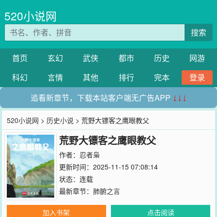
520小说网
搜索
首页
玄幻
武侠
都市
历史
网游
科幻
言情
其他
排行
完本
登录
追看新章节，下载本站客户端无广告APP
↓↓↓
520小说网
>
历史小说
> 荒野大镖客之鹰眼教父
荒野大镖客之鹰眼教父
作者：
忍者枭
更新时间：2025-11-15 07:08:14
状态：连载
最新章节：
肺腑之言
加入书架
点击阅读