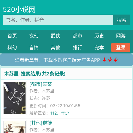
520小说网
搜索
首页
玄幻
武侠
都市
历史
网游
科幻
言情
其他
排行
完本
登录
↓↓↓
追看新章节，下载本站客户端无广告APP
木苏里-搜索结果(共2条记录)
[都市]某某
作者：
木苏里
状态：连载
更新时间：03-22 10:01:55
最新章节：
112、年少
[其他]逆徒
作者：
木苏里